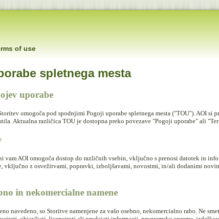
erms of use
porabe spletnega mesta
ojev uporabe
toritev omogoča pod spodnjimi Pogoji uporabe spletnega mesta ("TOU"). AOI si p
ila. Aktualna različica TOU je dostopna preko povezave "Pogoji uporabe" ali "Term
v
ani vam AOI omogoča dostop do različnih vsebin, vključno s prenosi datotek in in
tve, vključno z osvežitvami, popravki, izboljšavami, novostmi, in/ali dodanimi nov
bno in nekomercialne namene
eno navedeno, so Storitve namenjene za vašo osebno, nekomercialno rabo. Ne smete s
ucirati, objavljati, licencirati ali prodajati informacij, programske opreme, izdelkov 