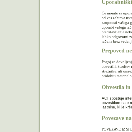
Uporabniški 
Če morate za upora
od vas zahteva ustr
zaupnosti vašega g
uporabi vašega raču
predstavljanja nek
lahko odgovorni za
računa brez vedenj
Prepoved ne
Pogoj za dovoljenj
obvestili. Storite
strežniku, ali omre
pridobiti material
Obvestila in
AOI spoštuje inte
obvestilom na e-m
lastnine, ki je krš
Povezave na 
POVEZAVE IZ SP