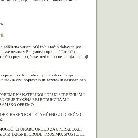
e.
ni
 zaščitena s strani AOI in/ali naših dobaviteljev.
 je vsebovana v Programski opremi ("Licenčna
icenčno pogodbo, če se predhodno ne stranja s pogoji
no pogodbo. Reprodukcija ali redistribucija
 v visokih civilnopravnih in kazenskih odškodninah
OPREME NA KATERIKOLI DRUG STREŽNIK ALI
N ČE JE TAKŠNA REPRODUKCIJA ALI
OGRAMSKO OPREMO.
DBE. RAZEN KOT JE JAMČENO Z LICENČNO
E.
OMOGOČI UPORABO ORODIJ ZA UPORABO ALI
AJO IZ TAKŠNIH ORODIJ. PROSIMO, SPOŠTUJTE