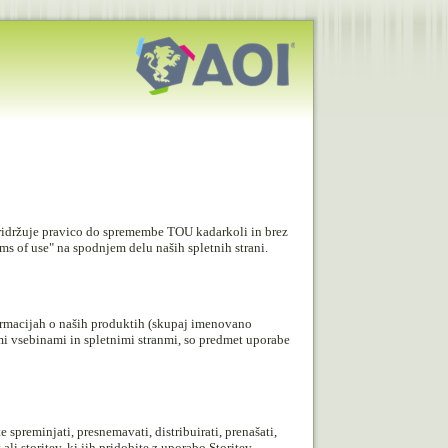
ridržuje pravico do spremembe TOU kadarkoli in brez
s of use" na spodnjem delu naših spletnih strani.
formacijah o naših produktih (skupaj imenovano
imi vsebinami in spletnimi stranmi, so predmet uporabe
preminjati, presnemavati, distribuirati, prenašati,
ali storitev, ki jih pridobite z uporabo Storitev.