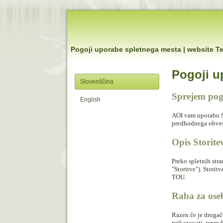
Pogoji uporabe spletnega mesta | website T
Pogoji u
Slovenščina
Sprejem pog
English
AOI vam uporabo S
predhodnega obvest
Opis Storite
Preko spletnih str
"Storitve"). Stori
TOU.
Raba za ose
Razen če je drugač
prikazovati, reprod