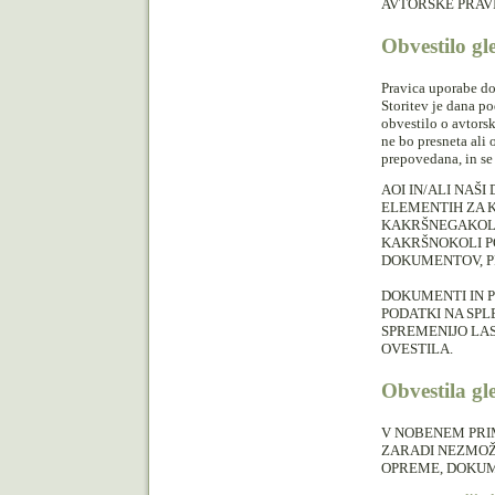
AVTORSKE PRAVI
Obvestilo gl
Pravica uporabe do
Storitev je dana p
obvestilo o avtors
ne bo presneta ali
prepovedana, in se
AOI IN/ALI NAŠ
ELEMENTIH ZA K
KAKRŠNEGAKOLI
KAKRŠNOKOLI PO
DOKUMENTOV, P
DOKUMENTI IN P
PODATKI NA SPL
SPREMENIJO LAS
OVESTILA.
Obvestila gl
V NOBENEM PRI
ZARADI NEZMOŽN
OPREME, DOKUME