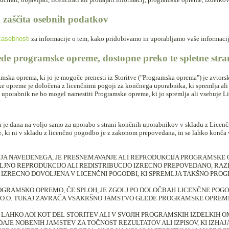
 zaščita osebnih podatkov
 zasebnosti
za informacije o tem, kako pridobivamo in uporabljamo vaše informacij
ede programske opreme, dostopne preko te spletne stra
mska oprema, ki jo je mogoče prenesti iz Storitve ("Programska oprema") je avtorsko
 opreme je določena z licenčnimi pogoji za končnega uporabnika, ki spremlja ali
uporabnik ne bo mogel namestiti Programske opreme, ki jo spremlja ali vsebuje L
.
je dana na voljo samo za uporabo s strani končnih uporabnikov v skladu z Licenč
 ki ni v skladu z licenčno pogodbo je z zakonom prepovedana, in se lahko konča
JA NAVEDENEGA, JE PRESNEMAVANJE ALI REPRODUKCIJA PROGRAMSKE 
JNO REPRODUKCIJO ALI REDISTRIBUCIJO IZRECNO PREPOVEDANO, RAZE
A IZRECNO DOVOLJENA V LICENČNI POGODBI, KI SPREMLJA TAKŠNO PR
OGRAMSKO OPREMO, ČE SPLOH, JE ZGOLJ PO DOLOČBAH LICENČNE POGO
D.O.O. TUKAJ ZAVRAČA VSAKRŠNO JAMSTVO GLEDE PROGRAMSKE OPREM
 LAHKO AOI KOT DEL STORITEV ALI V SVOJIH PROGRAMSKIH IZDELKIH 
 DAJE NOBENIH JAMSTEV ZA TOČNOST REZULTATOV ALI IZPISOV, KI IZHAJ