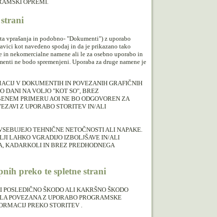
GRAMSKI OPREMI.
strani
osta vprašanja in podobno- "Dokumenti") z uporabo
avici kot navedeno spodaj in da je prikazano tako
vne in nekomercialne namene ali le za osebno uporabo in
kumenti ne bodo spremenjeni. Uporaba za druge namene je
RMACIJ V DOKUMENTIH IN POVEZANIH GRAFIČNIH
 DANI NA VOLJO "KOT SO", BREZ
BENEM PRIMERU AOI NE BO ODGOVOREN ZA
EZAVI Z UPORABO STORITEV IN/ALI
 VSEBUJEJO TEHNIČNE NETOČNOSTI ALI NAPAKE.
LJI LAHKO VGRADIJO IZBOLJŠAVE IN/ALI
NA, KADARKOLI IN BREZ PREDHODNEGA
nih preko te spletne strani
I POSLEDIČNO ŠKODO ALI KAKRŠNO ŠKODO
 BILA POVEZANA Z UPORABO PROGRAMSKE
ORMACIJ PREKO STORITEV .