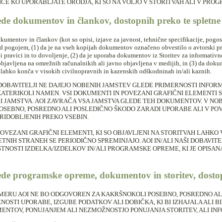
CE KO UPORABLJATE ORODJA, KI SO NA VOLJO V STORITVAH ALI V PRO
ede dokumentov in člankov, dostopnih preko te spletne 
kumentov in člankov (kot so opisi, izjave za javnost, tehnične specifikacije, pog
od pogojem, (1) da je na vseh kopijah dokumentov označeno obvestilo o avtorski pr
ki pravici in to dovoljenje, (2) da je uporaba dokumentov iz Storitev za informati
 objavljena na omrežnih računalnikih ali javno objavljena v medijih, in (3) da do
 lahko konča v visokih civilnopravnih in kazenskih odškodninah in/ali kaznih.
I DOBAVITELJI NE DAJEJO NOBENIH JAMSTEV GLEDE PRIMERNOSTI INFO
ATERIKOLI NAMEN. VSI DOKUMENTI IN POVEZANI GRAFIČNI ELEMENTI SO
 JAMSTVA. AOI ZAVRAČA VSA JAMSTVA GLEDE TEH DOKUMENTOV. V NO
SEBNO, POSREDNO ALI POSLEDIČNO ŠKODO ZARADI UPORABE ALI V POV
RIDOBLJENIH PREKO VSEBIN.
OVEZANI GRAFIČNI ELEMENTI, KI SO OBJAVLJENI NA STORITVAH LAHKO
ETNIH STRANEH SE PERIODIČNO SPREMINJAJO. AOI IN/ALI NAŠI DOBAVITE
TNOSTI IZDELKA/IZDELKOV IN/ALI PROGRAMSKE OPREME, KI JE OPISA
ede programske opreme, dokumentov in storitev, dostop
MERU AOI NE BO ODGOVOREN ZA KAKRŠNOKOLI POSEBNO, POSREDNO AL
OSTI UPORABE, IZGUBE PODATKOV ALI DOBIČKA, KI BI IZHAJALA ALI
NTOV, PONUJANJEM ALI NEZMOŽNOSTJO PONUJANJA STORITEV, ALI INF