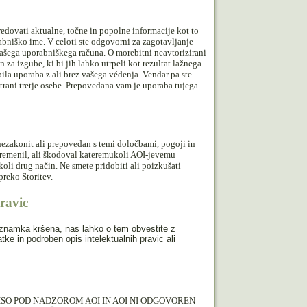
redovati aktualne, točne in popolne informacije kot to
rabniško ime. V celoti ste odgovorni za zagotavljanje
vašega uporabniškega računa. O morebitni neavtorizirani
 za izgube, ki bi jih lahko utrpeli kot rezultat lažnega
ila uporaba z ali brez vašega védenja. Vendar pa ste
strani tretje osebe. Prepovedana vam je uporaba tujega
 nezakonit ali prepovedan s temi določbami, pogoji in
obremenil, ali škodoval kateremukoli AOI-jevemu
oli drug način. Ne smete pridobiti ali poizkušati
preko Storitev.
pravic
na znamka kršena, nas lahko o tem obvestite z
e in podroben opis intelektualnih pravic ali
NISO POD NADZOROM AOI IN AOI NI ODGOVOREN