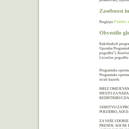
Zasebnost in
Preglejte
Politiko
Obvestilo gl
Kakršnakoli progra
Uporaba Programske
pogodba"). Končni 
Licenčne pogodbe
Programska oprema 
Programske opreme,
in/ali kaznih.
BREZ OMEJEVAN
MESTO ZA NADAL
REDISTRIBUCIJ
JAMSTVO ZA PR
POGODBO, AOI 
ZA VAŠE UDOBJE
PRENOS. AOI NE