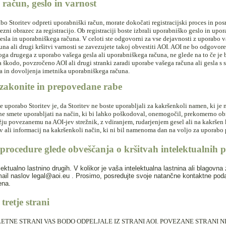
račun, geslo in varnost
bo Storitev odpreti uporabniški račun, morate dokočati registracijski proces in pos
ezni obrazec za registracijo. Ob registraciji boste izbrali uporabniško geslo in upo
esla in uporabniškega računa. V celoti ste odgovorni za vse dejavnosti z uporabo 
na ali drugi kršitvi varnosti se zavezujete takoj obvestiti AOI. AOI ne bo odgovoren
oga drugega z uporabo vašega gesla ali uporabniškega računa, ne glede na to če je b
 škodo, povzročeno AOI ali drugi stranki zaradi uporabe vašega računa ali gesla s 
a in dovoljenja imetnika uporabniškega računa.
zakonite in prepovedane rabe
e uporabo Storitev je, da Storitev ne boste uporabljali za kakršenkoli namen, ki je
v ne smete uporabljati na način, ki bi lahko poškodoval, onemogočil, prekomerno 
žju povezanemu na AOI-jev strežnik, z vdiranjem, rudarjenjem gesel ali na kakršen k
ov ali informacij na kakršenkoli način, ki ni bil namenoma dan na voljo za uporabo 
 procedure glede obveščanja o kršitvah intelektualnih 
lektualno lastnino drugih. V kolikor je vaša intelektualna lastnina ali blagov
ail naslov legal@aoi.eu . Prosimo, posredujte svoje natančne kontaktne podatk
ena.
tretje strani
LETNE STRANI VAS BODO ODPELJALE IZ STRANI AOI. POVEZANE STRANI 