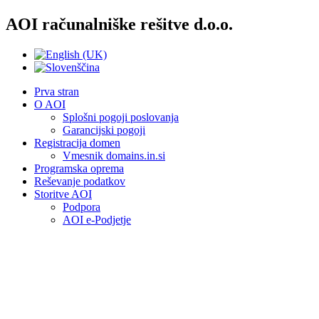
AOI računalniške rešitve d.o.o.
Prva stran
O AOI
Splošni pogoji poslovanja
Garancijski pogoji
Registracija domen
Vmesnik domains.in.si
Programska oprema
Reševanje podatkov
Storitve AOI
Podpora
AOI e-Podjetje
Piškotke uporabljamo, da bi vam omogočili 
Z uporabo te strani se strinjate z uporabo piškotkov.
Več informacij
Se strinjam