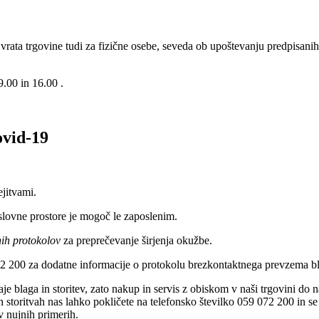
rata trgovine tudi za fizične osebe, seveda ob upoštevanju predpisan
.00 in 16.00 .
ovid-19
jitvami.
slovne prostore je mogoč le zaposlenim.
ih protokolov
za preprečevanje širjenja okužbe.
72 200 za dodatne informacije o protokolu brezkontaktnega prevzema b
aje blaga in storitev, zato nakup in servis z obiskom v naši trgovini 
h storitvah nas lahko pokličete na telefonsko številko 059 072 200 in s
v nujnih primerih.