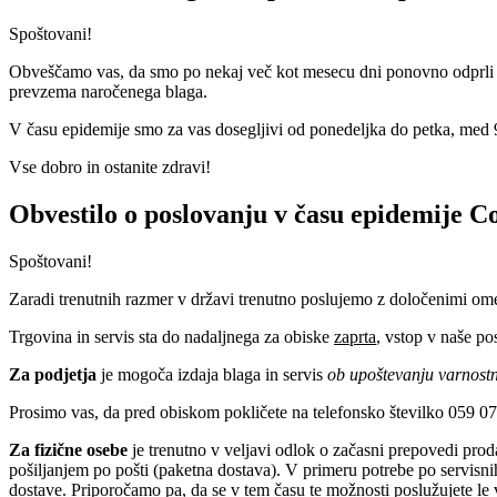
Spoštovani!
Obveščamo vas, da smo po nekaj več kot mesecu dni ponovno odprli v
prevzema naročenega blaga.
V času epidemije smo za vas dosegljivi od ponedeljka do petka, med 9
Vse dobro in ostanite zdravi!
Obvestilo o poslovanju v času epidemije C
Spoštovani!
Zaradi trenutnih razmer v državi trenutno poslujemo z določenimi ome
Trgovina in servis sta do nadaljnega za obiske
zaprta
, vstop v naše po
Za podjetja
je mogoča izdaja blaga in servis
ob upoštevanju varnostn
Prosimo vas, da pred obiskom pokličete na telefonsko številko 059 0
Za fizične osebe
je trenutno v veljavi odlok o začasni prepovedi prod
pošiljanjem po pošti (paketna dostava). V primeru potrebe po servisni
dostave. Priporočamo pa, da se v tem času te možnosti poslužujete le 