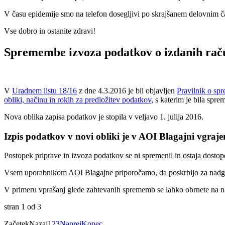
V času epidemije smo na telefon dosegljivi po skrajšanem delovnim č
Vse dobro in ostanite zdravi!
Spremembe izvoza podatkov o izdanih ra
V
Uradnem listu 18/16
z dne 4.3.2016 je bil objavljen
Pravilnik o spr
obliki, načinu in rokih za predložitev podatkov
, s katerim je bila spr
Nova oblika zapisa podatkov je stopila v veljavo 1. julija 2016.
Izpis podatkov v novi obliki je v AOI Blagajni vgrajen
Postopek priprave in izvoza podatkov se ni spremenil in ostaja dosto
Vsem uporabnikom AOI Blagajne priporočamo, da poskrbijo za nadgra
V primeru vprašanj glede zahtevanih sprememb se lahko obrnete na 
stran 1 od 3
Začetek
Nazaj
1
2
3
Naprej
Konec