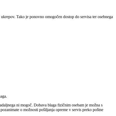
ih ukrepov. Tako je ponovno omogočen dostop do servisa ter osebnega
laga.
do nadaljnega ni mogoč. Dobava blaga fizičnim osebam je možna s
e pozanimate o možnosti pošiljanja opreme v servis preko poštne