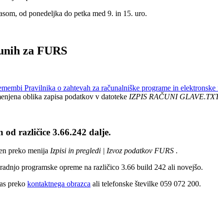
asom, od ponedeljka do petka med 9. in 15. uro.
čunih za FURS
emembi Pravilnika o zahtevah za računalniške programe in elektronske n
emenjena oblika zapisa podatkov v datoteke
IZPIS RAČUNI GLAVE.TX
 od različice 3.66.242 dalje.
pen preko menija
Izpisi in pregledi | Izvoz podatkov FURS
.
dnjo programske opreme na različico 3.66 build 242 ali novejšo.
nas preko
kontaktnega obrazca
ali telefonske številke 059 072 200.