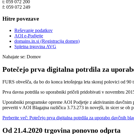
t: 059 072 200
f: 059 072 249
Hitre povezave
Reševanje podatkov
AOI e-Podjetje
domains.in.si (Registracija domen)
Spletna trgovina AVG
Nahajate se:
Domov
Potečejo prva digitalna potrdila za upora
FURS obvešča, da bo do konca letošnjega leta skoraj polovici od 90 ti
Prva davna potrdila so uporabniki pričeli pridobivati v novembru 201
Uporabniki programske opreme AOI Podjetje z aktiviranim davčnim pot
preveriti v AOI Blagajna različica 3.73.273 in novejši, in sicer se ob
Preberite več: Potečejo prva digitalna potrdila za uporabo davčnih bla
Od 21.4.2020 trgovina ponovno odprta