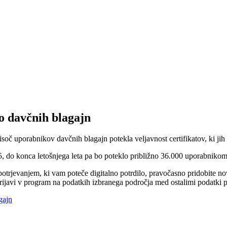
bo davčnih blagajn
soč uporabnikov davčnih blagajn potekla veljavnost certifikatov, ki jih
5, do konca letošnjega leta pa bo poteklo približno 36.000 uporabnikom
rjevanjem, ki vam poteče digitalno potrdilo, pravočasno pridobite nov
 prijavi v program na podatkih izbranega področja med ostalimi podatki 
gajn