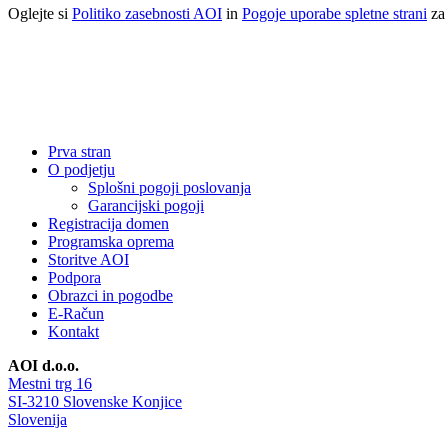
Oglejte si
Politiko zasebnosti AOI
in
Pogoje uporabe spletne strani
za 
Prva stran
O podjetju
Splošni pogoji poslovanja
Garancijski pogoji
Registracija domen
Programska oprema
Storitve AOI
Podpora
Obrazci in pogodbe
E-Račun
Kontakt
AOI d.o.o.
Mestni trg 16
SI-3210 Slovenske Konjice
Slovenija